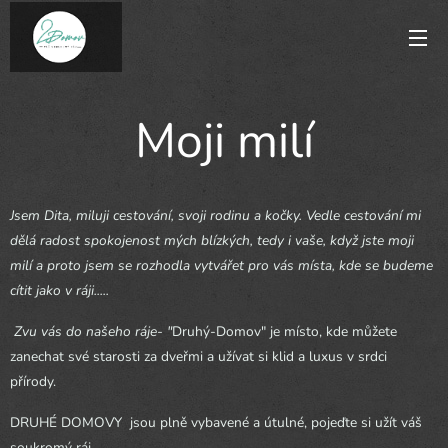
Moji milí
Jsem Dita, miluji cestování, svoji rodinu a kočky. V
edle cestování mi
dělá radost spokojenost mých blízkých, tedy i vaše, když jste moji
milí a proto jsem se rozhodla vytvářet pro vás místa, kde se budeme
cítit jako v ráji.....
Zvu vás do našeho ráje- "
Druhý-Domov" je místo, kde můžete
zanechat své starosti za dveřmi a užívat si klid a luxus v srdci
přírody.
DRUHÉ DOMOVY jsou plně vybavené a útulné, pojeďte si užít váš
soukromý ráj .